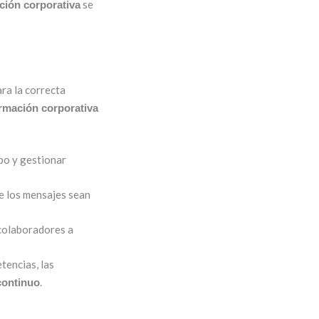
se
ción corporativa
ara la correcta
rmación corporativa
po y gestionar
 los mensajes sean
colaboradores a
tencias, las
.
continuo