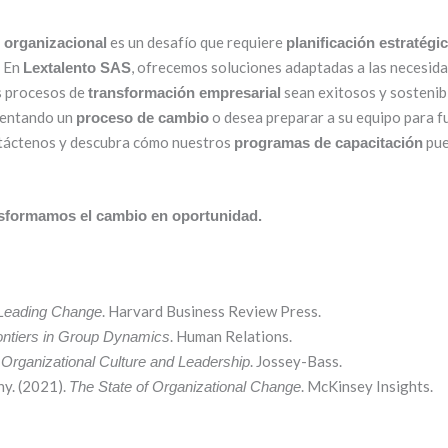
es un desafío que requiere
 organizacional
planificación estratégic
. En
, ofrecemos soluciones adaptadas a las necesid
Lextalento SAS
s procesos de
sean exitosos y sostenibl
transformación empresarial
rentando un
o desea preparar a su equipo para f
proceso de cambio
táctenos y descubra cómo nuestros
pue
programas de capacitación
sformamos el cambio en oportunidad.
. Harvard Business Review Press.
Leading Change
. Human Relations.
ontiers in Group Dynamics
.
. Jossey-Bass.
Organizational Culture and Leadership
y. (2021).
. McKinsey Insights.
The State of Organizational Change