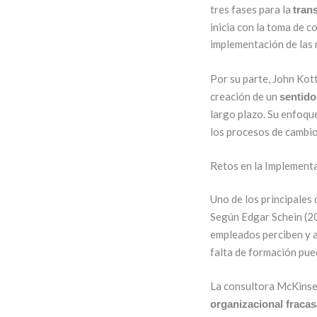
tres fases para la
tran
inicia con la toma de 
implementación de las n
Por su parte, John Kott
creación de un
sentido
largo plazo. Su enfoqu
los procesos de cambio
Retos en la Implement
Uno de los principales 
Según Edgar Schein (20
empleados perciben y 
falta de formación pue
La consultora McKins
organizacional fraca