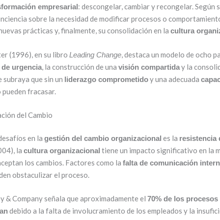
: descongelar, cambiar y recongelar. Según s
sformación empresarial
conciencia sobre la necesidad de modificar procesos o comportamiento
uevas prácticas y, finalmente, su consolidación en la
cultura organi
er (1996), en su libro
, destaca un modelo de ocho pa
Leading Change
, la construcción de una
y la consoli
 de urgencia
visión compartida
e subraya que sin un
y una adecuada
liderazgo comprometido
capac
 pueden fracasar.
ación del Cambio
desafíos en la
es la
gestión del cambio organizacional
resistencia
04), la
tiene un impacto significativo en la 
cultura organizacional
aceptan los cambios. Factores como la
falta de comunicación inter
den obstaculizar el proceso.
ey & Company señala que aproximadamente el
70% de los procesos
debido a la falta de involucramiento de los empleados y la insufic
san