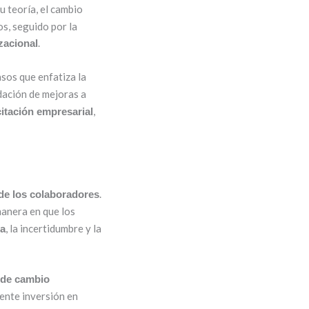
u teoría, el cambio
s, seguido por la
.
zacional
sos que enfatiza la
dación de mejoras a
,
itación empresarial
.
 de los colaboradores
manera en que los
, la incertidumbre y la
na
 de cambio
iente inversión en