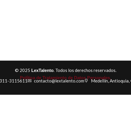
© 2025
. Todos los derechos reservados.
LexTalento
Política de Tratamiento de Datos Personales.
 311-3115611
contacto@lextalento.com
Medellín, Antioquia,